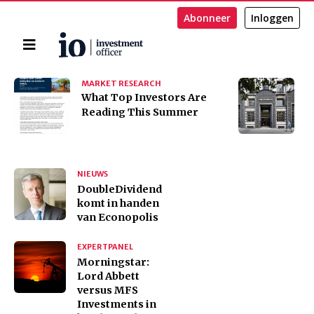
Abonneer
Inloggen
Home
Zoeken
MARKET RESEARCH
B
​​​​​​​What Top Investors Are
E
Reading This Summer
h
NIEUWS
DoubleDividend
komt in handen
van Econopolis
EXPERTPANEL
Morningstar:
Lord Abbett
versus MFS
Investments in