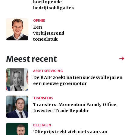
kortlopende
bedrijfsobligaties
OPINIE
Een
verbijsterend
toneelstuk
Meest recent
ASSET SERVICING
De RAIF zoekt na tien succesvolle jaren
een nieuwe groeimotor
TRANSFERS
Transfers: Momentum Family Office,
Investec, Trade Republic
BELEGGEN
'Olieprijs trekt zich niets aan van