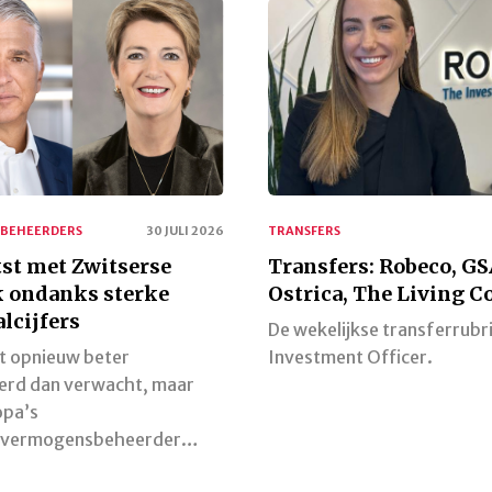
BEHEERDERS
30 JULI 2026
TRANSFERS
st met Zwitserse
Transfers: Robeco, G
k ondanks sterke
Ostrica, The Living 
lcijfers
De wekelijkse transferrubr
t opnieuw beter
Investment Officer.
erd dan verwacht, maar
opa’s
e vermogensbeheerder…