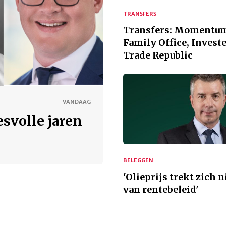
TRANSFERS
Transfers: Momentu
Family Office, Investe
Trade Republic
VANDAAG
esvolle jaren
BELEGGEN
'Olieprijs trekt zich n
van rentebeleid'