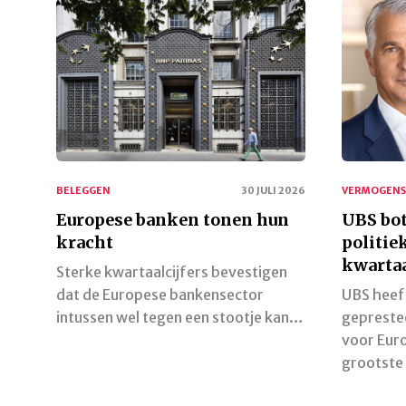
BELEGGEN
30 JULI 2026
VERMOGENS
Europese banken tonen hun
UBS bot
kracht
politie
kwartaa
Sterke kwartaalcijfers bevestigen
dat de Europese bankensector
UBS heef
intussen wel tegen een stootje kan…
gepreste
voor Eur
grootst