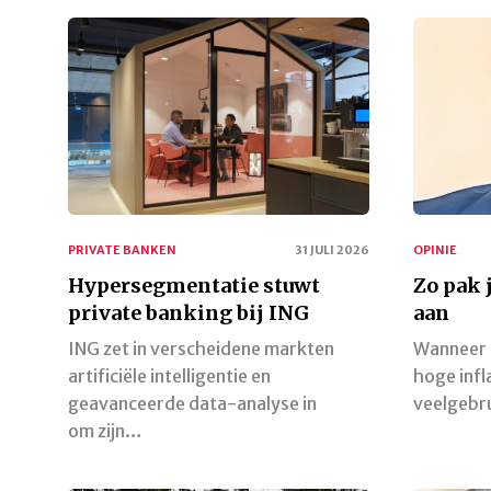
PRIVATE BANKEN
31 JULI 2026
OPINIE
Hypersegmentatie stuwt
Zo pak j
private banking bij ING
aan
ING zet in verscheidene markten
Wanneer i
artificiële intelligentie en
hoge infl
geavanceerde data-analyse in
veelgebr
om zijn…