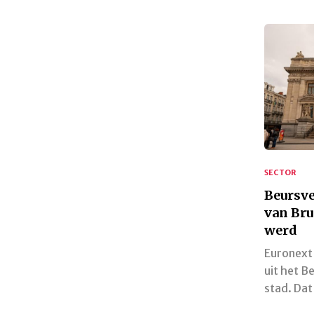
SECTOR
Beursve
van Bru
werd
Euronext 
uit het B
stad. Da