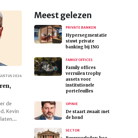
Meest gelezen
PRIVATE BANKEN
Hypersegmentatie
stuwt private
banking bij ING
FAMILY OFFICES
Family offices
verruilen trophy
GUSTUS 2026
assets voor
ren,
institutionele
portefeuilles
er de
OPINIE
ed. Kevin
De staart zwaait met
de hond
n laten…
SECTOR