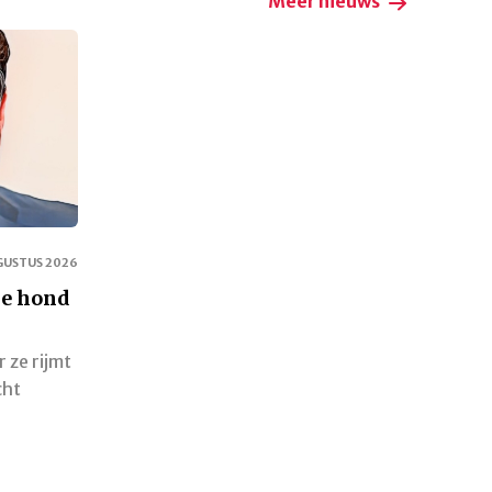
Meer nieuws
GUSTUS 2026
de hond
 ze rijmt
cht