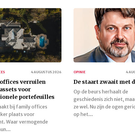
CES
4 AUGUSTUS 2026
OPINIE
4 AU
offices verruilen
De staart zwaait met 
assets voor
Op de beurs herhaalt de
tionele portefeuilles
geschiedenis zich niet, maar
akt bij family offices
ze wel. Nu zijn de ogen geri
ker plaats voor
op het…
t. Waar vermogende
 hun…