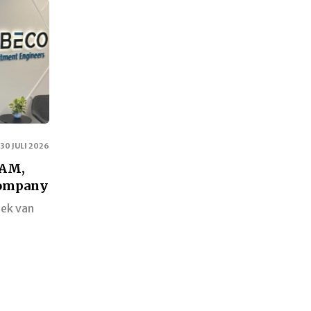
30 JULI 2026
SAM,
Company
iek van