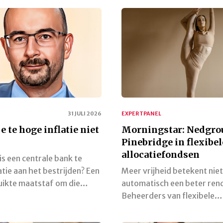
31 JULI 2026
EXPERTPANEL
e te hoge inflatie niet
Morningstar: Nedgrou
Pinebridge in flexibel
allocatiefondsen
s een centrale bank te
atie aan het bestrijden? Een
Meer vrijheid betekent niet
uikte maatstaf om die…
automatisch een beter ren
Beheerders van flexibele…