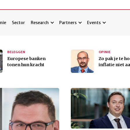
nie
Sector
Research
Partners
Events
BELEGGEN
OPINIE
Europese banken
Zo pak je te h
tonen hun kracht
inflatie niet a