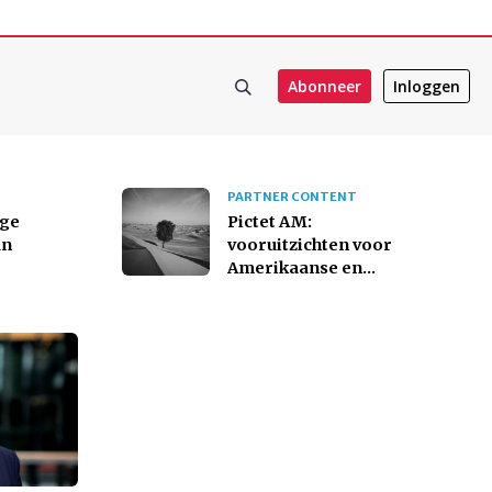
Abonneer
Inloggen
PARTNER CONTENT
oge
Pictet AM:
an
vooruitzichten voor
Amerikaanse en
emerging marke...