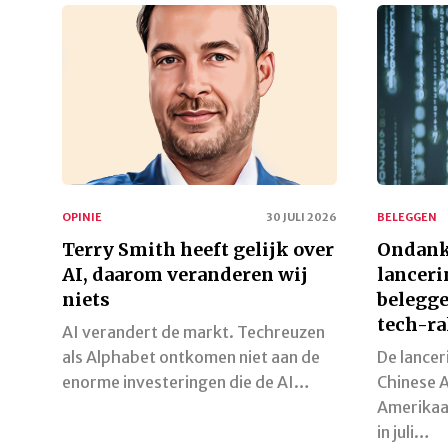
OPINIE
30 JULI 2026
BELEGGEN
Terry Smith heeft gelijk over
Ondank
AI, daarom veranderen wij
lanceri
niets
belegge
tech-ra
AI verandert de markt. Techreuzen
als Alphabet ontkomen niet aan de
De lance
enorme investeringen die de AI…
Chinese A
Amerikaa
in juli…