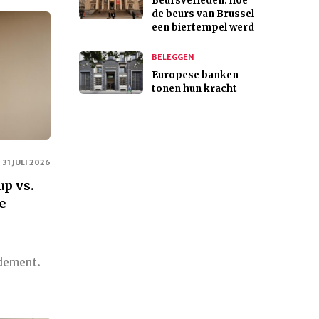
Beursverleden: hoe
de beurs van Brussel
een biertempel werd
BELEGGEN
Europese banken
tonen hun kracht
31 JULI 2026
p vs.
e
dement.