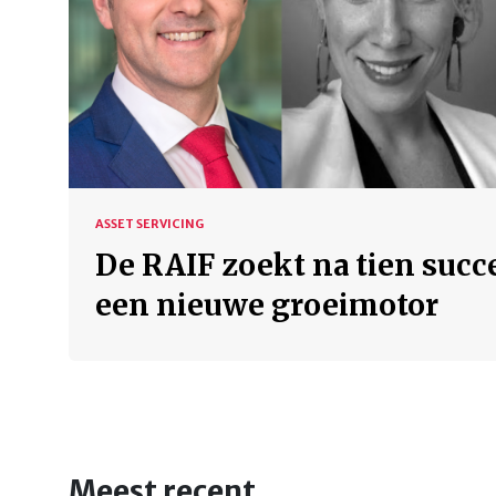
ASSET SERVICING
De RAIF zoekt na tien succ
een nieuwe groeimotor
Meest recent