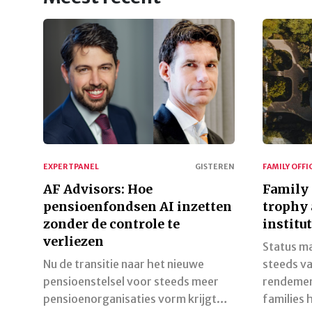
EXPERTPANEL
GISTEREN
FAMILY OFFI
AF Advisors: Hoe
Family 
pensioenfondsen AI inzetten
trophy 
zonder de controle te
institu
verliezen
Status ma
Nu de transitie naar het nieuwe
steeds va
pensioenstelsel voor steeds meer
rendemen
pensioenorganisaties vorm krijgt…
families