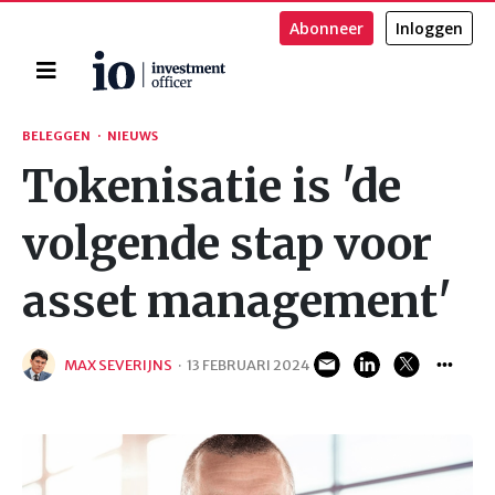
Abonneer
Inloggen
Home
Zoeken
BELEGGEN
·
NIEUWS
Tokenisatie is 'de
volgende stap voor
asset management'
MAX SEVERIJNS
·
13 FEBRUARI 2024